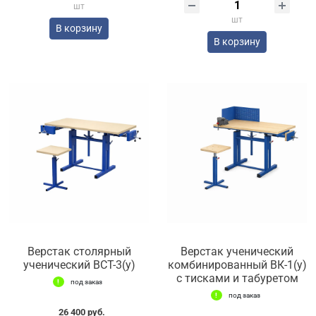
шт
шт
В корзину
В корзину
Верстак столярный
Верстак ученический
ученический ВСТ-3(у)
комбинированный ВК-1(у)
с тисками и табуретом
под заказ
под заказ
26 400 руб.