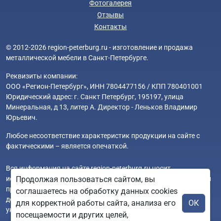
Фотогалерея
Отзывы
Контакты
© 2012-2026 region-peterburg.ru - изготовление и продажа
металлической мебели в Санкт-Петербурге.
Реквизиты компании:
ООО «Регион-Петербург», ИНН 7804477156 / КПП 780401001
Юридический адрес: г. Санкт Петербург, 195197, улица
Минеральная, д 13, литер А. Директор - Леньков Владимир
Юрьевич.
Любое несоответствие характеристик продукции на сайте с
фактическими – является опечаткой.
Вся информация на сайте region-peterburg.ru носит
исключительно ознакомительный и справочный характер и ни
Продолжая пользоваться сайтом, вы
при каких условиях не является публичной офертой. Всю
соглашаетесь на обработку данных cookies
дополнительную информацию можно узнать по телефонам
для корректной работы сайта, анализа его
ОК
указанным на сайте.
посещаемости и других целей,