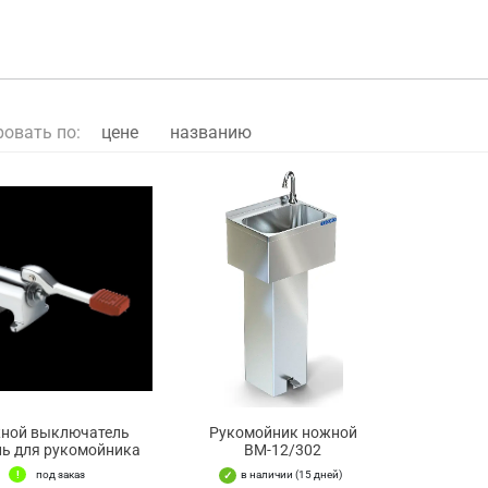
ровать по:
цене
названию
ной выключатель
Рукомойник ножной
ль для рукомойника
ВМ-12/302
под заказ
в наличии (15 дней)