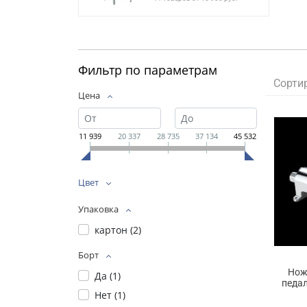
Фильтр по параметрам
Сорти
Цена
11 939
20 337
28 735
37 134
45 532
Цвет
Упаковка
картон (
2
)
Борт
Нож
Да (
1
)
педа
Нет (
1
)