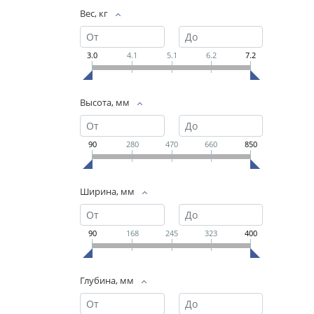
Вес, кг
3.0
4.1
5.1
6.2
7.2
Высота, мм
90
280
470
660
850
Ширина, мм
90
168
245
323
400
Глубина, мм