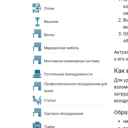
ко
Полки
си
Вн
Вешалки
мо
Об
Ванны
об
Медицинская мебель
Актуа
о его 
Монтажные инженерные системы
Как 
Постельные принадлежности
Для у
Профессиональное оборудование для
взлом
кухни
затру
исход
Стулья
Обра
Торговое оборудование
ни
Тумбы