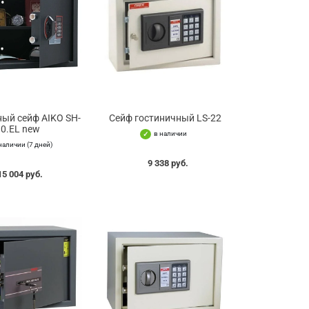
ый сейф AIKO SH-
Сейф гостиничный LS-22
30.EL new
в наличии
наличии (7 дней)
9 338 руб.
15 004 руб.