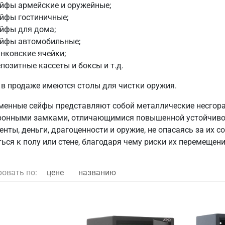
йфы армейские и оружейные;
йфы гостиничные;
ейфы для дома;
ейфы автомобильные;
нковские ячейки;
позитные кассеты и боксы и т.д.
 в продаже имеются столы для чистки оружия.
менные сейфы представляют собой металлические несгор
ронными замками, отличающимися повышенной устойчивос
нты, деньги, драгоценности и оружие, не опасаясь за их с
ься к полу или стене, благодаря чему риски их перемещени
ровать по:
цене
названию