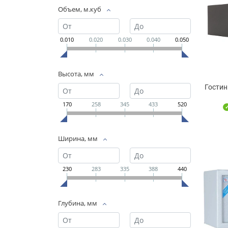
Объем, м.куб
0.010
0.020
0.030
0.040
0.050
Высота, мм
Гостин
170
258
345
433
520
Ширина, мм
230
283
335
388
440
Глубина, мм