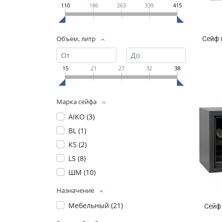
110
186
263
339
415
Объем, литр
Сейф 
15
21
27
32
38
Марка сейфа
AIKO (
3
)
BL (
1
)
KS (
2
)
LS (
8
)
ШМ (
10
)
Назначение
Мебельный (
21
)
Сейф