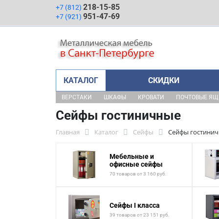
218-15-85
+7 (812)
951-47-69
+7 (921)
КАТАЛОГ
СКИДКИ
ВЕРСТАКИ
ШКАФЫ
КРОВАТИ
ПОЧТОВЫЕ Я
Сейфы гостиничные
Главная
Каталог
Сейфы
Сейфы гостини
Мебельные и
офисные сейфы
70 товаров от 3 160 руб.
Сейфы I класса
39 товаров от 23 151 руб.