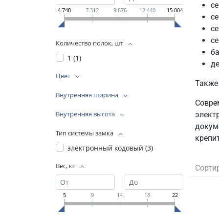
се
4 748
7 312
9 876
12 440
15 004
се
с
с
Количество полок, шт
ба
1 (
1
)
де
Цвет
Также
Внутренняя ширина
Совре
Внутренняя высота
элект
докуме
Тип системы замка
крепит
электронный кодовый (
3
)
Вес, кг
Сорти
5
9
14
18
22