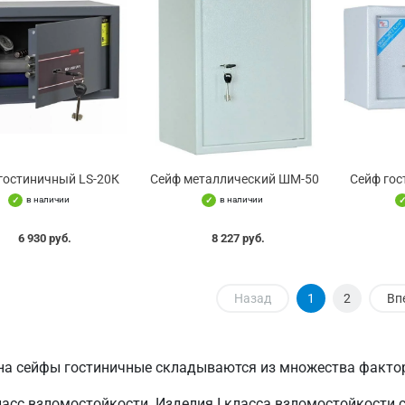
гостиничный LS-20К
Сейф металлический ШМ-50
Сейф го
в наличии
в наличии
6 930 руб.
8 227 руб.
Назад
1
2
Вп
на сейфы гостиничные складываются из множества факто
асс взломостойкости. Изделия I класса взломостойкости 