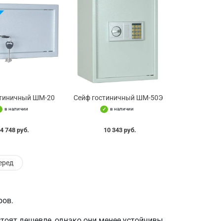
стиничный ШМ-20
Сейф гостиничный ШМ-50Э
в наличии
в наличии
4 748 руб.
10 343 руб.
еред
ров.
стоят дешевле, однако они менее устойчивы