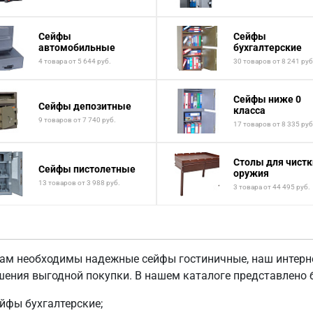
Сейфы
Сейфы
автомобильные
бухгалтерские
4 товара от 5 644 руб.
30 товаров от 8 241 руб
Сейфы ниже 0
Сейфы депозитные
класса
9 товаров от 7 740 руб.
17 товаров от 8 335 руб
Столы для чистк
Сейфы пистолетные
оружия
13 товаров от 3 988 руб.
3 товара от 44 495 руб.
вам необходимы надежные сейфы гостиничные, наш интерн
шения выгодной покупки. В нашем каталоге представлено 
йфы бухгалтерские;