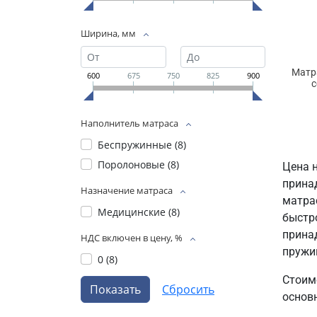
Ширина, мм
Матр
600
675
750
825
900
с
Наполнитель матраса
Беспружинные (
8
)
Поролоновые (
8
)
Цена 
прина
Назначение матраса
матра
Медицинские (
8
)
быстр
прина
НДС включен в цену, %
пружи
0 (
8
)
Стоим
основ