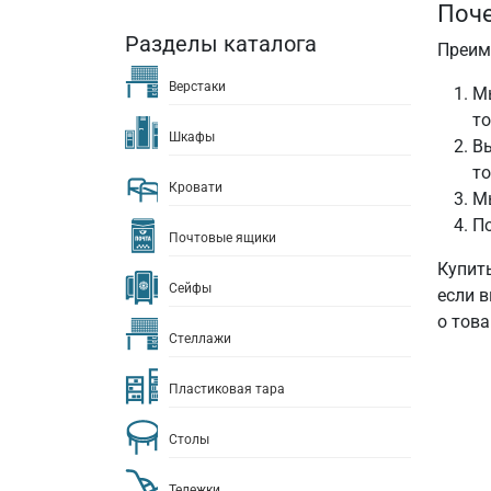
Поче
Разделы каталога
Преим
Верстаки
М
то
Шкафы
Вы
то
Кровати
М
По
Почтовые ящики
Купит
Сейфы
если 
о това
Стеллажи
Пластиковая тара
Столы
Тележки