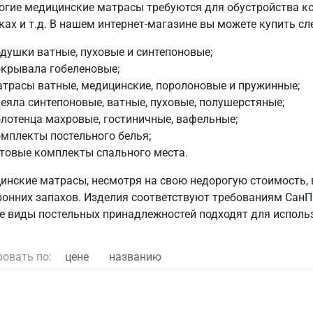
огие медицинские матрасы требуются для обустройства ком
ках и т.д. В нашем интернет-магазине вы можете купить 
душки ватные, пуховые и синтепоновые;
окрывала гобеленовые;
трасы ватные, медицинские, поролоновые и пружинные;
еяла синтепоновые, ватные, пуховые, полушерстяные;
лотенца махровые, гостиничные, вафельные;
мплекты постельного белья;
товые комплекты спального места.
инские матрасы, несмотря на свою недорогую стоимость, 
ронних запахов. Изделия соответствуют требованиям СанП
е виды постельных принадлежностей подходят для использ
ровать по:
цене
названию