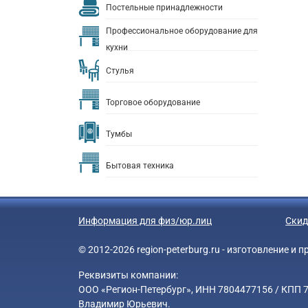
Постельные принадлежности
Профессиональное оборудование для
кухни
Стулья
Торговое оборудование
Тумбы
Бытовая техника
Информация для физ/юр.лиц
Скид
© 2012-2026 region-peterburg.ru - изготовление и
Реквизиты компании:
ООО «Регион-Петербург», ИНН 7804477156 / КПП 78
Владимир Юрьевич.