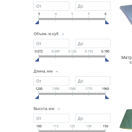
3
4
5
5
6
Объем, м.куб
0.072
0.099
0.126
0.153
0.180
Матр
с
Длина, мм
1200
1390
1580
1770
1960
Высота, мм
100
113
125
138
150