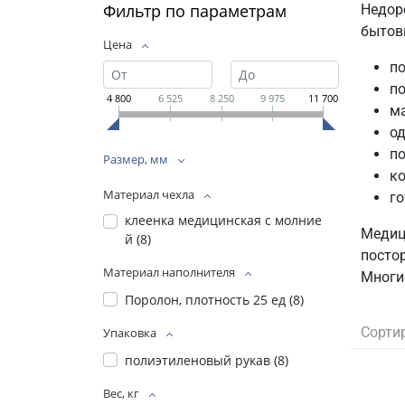
Фильтр по параметрам
Недор
бытов
Цена
по
п
4 800
6 525
8 250
9 975
11 700
ма
од
по
Размер, мм
ко
Материал чехла
го
клеенка медицинская с молние
Медиц
й (
8
)
посто
Материал наполнителя
Многи
Поролон, плотность 25 ед (
8
)
Сорти
Упаковка
полиэтиленовый рукав (
8
)
Вес, кг