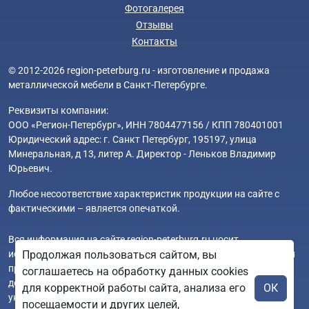
Фотогалерея
Отзывы
Контакты
© 2012-2026 region-peterburg.ru - изготовление и продажа
металлической мебели в Санкт-Петербурге.
Реквизиты компании:
ООО «Регион-Петербург», ИНН 7804477156 / КПП 780401001
Юридический адрес: г. Санкт Петербург, 195197, улица
Минеральная, д 13, литер А. Директор - Леньков Владимир
Юрьевич.
Любое несоответствие характеристик продукции на сайте с
фактическими – является опечаткой.
Вся информация на сайте region-peterburg.ru носит
исключительно ознакомительный и справочный характер и ни
Продолжая пользоваться сайтом, вы
при каких условиях не является публичной офертой. Всю
соглашаетесь на обработку данных cookies
дополнительную информацию можно узнать по телефонам
для корректной работы сайта, анализа его
ОК
указанным на сайте.
посещаемости и других целей,