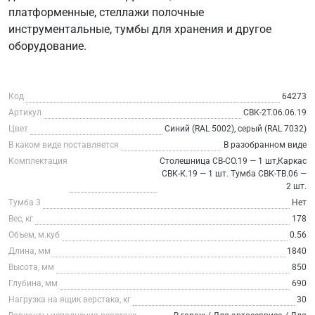
платформенные, стеллажи полочные
инструментальные, тумбы для хранения и другое
оборудование.
Код
64273
Артикул
СВК-2Т.06.06.19
Цвет
Синий (RAL 5002), серый (RAL 7032)
В каком виде поставляется
В разобранном виде
Комплектация
Столешница СВ-СО.19 — 1 шт,Каркас
СВК-К.19 — 1 шт. Тумба СВК-ТВ.06 —
2 шт.
Тумба 3
Нет
Вес, кг
178
Объем, м.куб
0.56
Длина, мм
1840
Высота, мм
850
Глубина, мм
690
Нагрузка на ящик верстака, кг
30