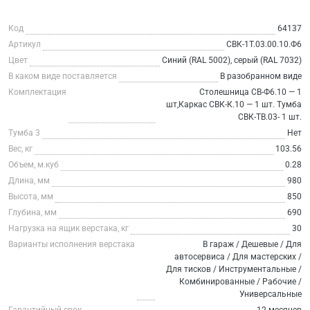
Код
64137
Артикул
СВК-1Т.03.00.10.Ф6
Цвет
Синий (RAL 5002), серый (RAL 7032)
В каком виде поставляется
В разобранном виде
Комплектация
Столешница СВ-Ф6.10 — 1
шт,Каркас СВК-К.10 — 1 шт. Тумба
СВК-ТВ.03- 1 шт.
Тумба 3
Нет
Вес, кг
103.56
Объем, м.куб
0.28
Длина, мм
980
Высота, мм
850
Глубина, мм
690
Нагрузка на ящик верстака, кг
30
Варианты исполнения верстака
В гараж / Дешевые / Для
автосервиса / Для мастерских /
Для тисков / Инструментальные /
Комбинированные / Рабочие /
Универсальные
Гарантийный срок
12 месяцев