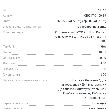
Код
64152
Артикул
СВК-1Т.01.00.19
Цвет
Синий (RAL 5002), серый (RAL 7032)
В каком виде поставляется
В разобранном виде
Комплектация
Столешница СВ-СО.19 — 1 шт,Каркас
СВК-К.19 — 1 шт. Тумба СВК-ТД.01- 1
шт.
Тумба 3
Нет
Вес, кг
104.7
Объем, м.куб
0.39
Длина, мм
1840
Высота, мм
850
Глубина, мм
690
Варианты исполнения верстака
В гараж / Дешевые / Для
автосервиса / Для мастерских /
Для тисков / Инструментальные /
Комбинированные / Рабочие /
Универсальные
Гарантийный срок
12 месяцев
Тип покрытия
порошковое