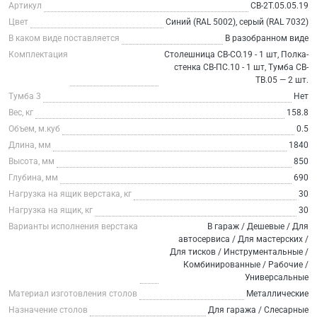
Артикул
СВ-2Т.05.05.19
Цвет
Синий (RAL 5002), серый (RAL 7032)
В каком виде поставляется
В разобранном виде
Комплектация
Столешница СВ-СО.19 - 1 шт, Полка-
стенка СВ-ПС.10 - 1 шт, Тумба СВ-
ТВ.05 — 2 шт.
Тумба 3
Нет
Вес, кг
158.8
Объем, м.куб
0.5
Длина, мм
1840
Высота, мм
850
Глубина, мм
690
Нагрузка на ящик верстака, кг
30
Нагрузка на ящик, кг
30
Варианты исполнения верстака
В гараж / Дешевые / Для
автосервиса / Для мастерских /
Для тисков / Инструментальные /
Комбинированные / Рабочие /
Универсальные
Материал изготовления столов
Металлические
Назначение столов
Для гаража / Слесарные