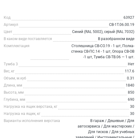
Код
63927
Артикул
СВ-1Т.06.00.19
Цвет
Синий (RAL 5002), серый (RAL 7032)
В каком виде поставляется
В разобранном виде
Комплектация
Столешница СВ-СО.19 - 1 шт, Полка-
стенка СВ-ПС.14 - 1 шт, Опора СВ-ОВ
-1 шт, Тумба СВ-ТВ.06 — 1 шт.
Тумба 3
Нет
Вес, кг
117.6
Объем, м.куб
0.31
Длина, мм
1840
Высота, мм
850
Глубина, мм
690
Нагрузка на ящик верстака, кг
30
Нагрузка на ящик, кг
30
Варианты исполнения верстака
В гараж / Дешевые / Для
автосервиса / Для мастерских /
Для тисков / Для учебных
заведений / Инструментальные /