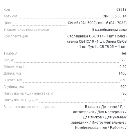
Код
63918
Артикул
СВ-1Т.05.00.14
Цвет
Синий (RAL 5002), серый (RAL 7032)
В каком виде поставляется
В разобранном виде
Комплектация
Столешница СВ-СО.14 - 1 шт, Полка-
стенка СВ-ПС.10 - 1 шт, Опора СВ-ОВ
-1 шт, Тумба СВ-ТВ.05 — 1 шт.
Тумба 3
Нет
Вес, кг
97.8
Объем, м.куб
0.29
Длина, мм
1400
Высота, мм
850
Глубина, мм
690
Нагрузка на ящик верстака, кг
30
Нагрузка на ящик, кг
30
Варианты исполнения верстака
В гараж / Дешевые / Для
автосервиса / Для мастерских /
Для тисков / Для учебных
заведений / Инструментальные /
Комбинированные / Рабочие /