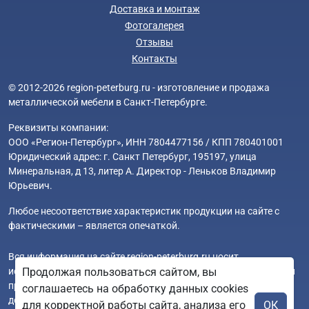
Доставка и монтаж
Фотогалерея
Отзывы
Контакты
© 2012-2026 region-peterburg.ru - изготовление и продажа
металлической мебели в Санкт-Петербурге.
Реквизиты компании:
ООО «Регион-Петербург», ИНН 7804477156 / КПП 780401001
Юридический адрес: г. Санкт Петербург, 195197, улица
Минеральная, д 13, литер А. Директор - Леньков Владимир
Юрьевич.
Любое несоответствие характеристик продукции на сайте с
фактическими – является опечаткой.
Вся информация на сайте region-peterburg.ru носит
исключительно ознакомительный и справочный характер и ни
Продолжая пользоваться сайтом, вы
при каких условиях не является публичной офертой. Всю
соглашаетесь на обработку данных cookies
дополнительную информацию можно узнать по телефонам
для корректной работы сайта, анализа его
ОК