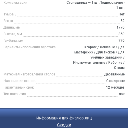
Комплектация
Столешница — 1 шт,Подверстачье -
1 шт.
Тумба 3
Нет
Вес, кг
52
Длина, мм
1770
Высота, мм
850
Глубина, мм
770
Варианты исполнения верстака
В гараж / Дешевые / Для
мастерских / Для тисков / Для
учебных заведений /
Инструментальные / Рабочие /
Столы
Материал изготовления столов
Деревянные
Назначение столов
Столярные
Гарантийный срок
12 месяцев
Тип покрытия
лак
Информация для физ/юр.лиц
Скидки