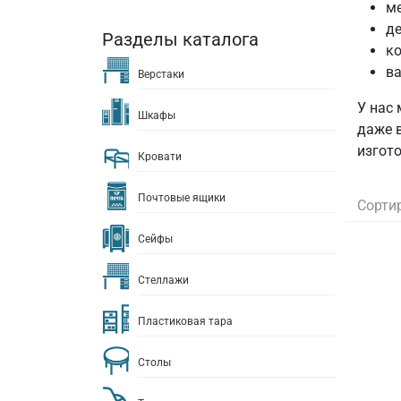
ме
де
Разделы каталога
ко
ва
Верстаки
У нас
Шкафы
даже 
изгото
Кровати
Почтовые ящики
Сорти
Сейфы
Стеллажи
Пластиковая тара
Столы