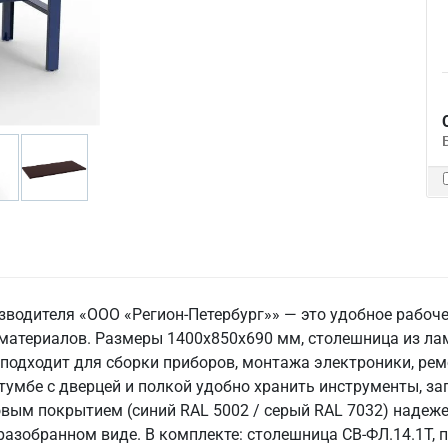
зводителя «ООО «Регион-Петербург»» — это удобное рабоче
 материалов. Размеры 1400x850x690 мм, столешница из л
 подходит для сборки приборов, монтажа электроники, ре
 тумбе с дверцей и полкой удобно хранить инструменты, з
ым покрытием (синий RAL 5002 / серый RAL 7032) надежен 
в разобранном виде. В комплекте: столешница СВ-ФЛ.14.1Т, п