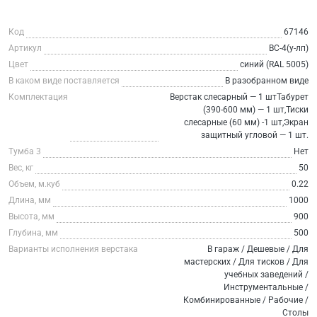
Код
67146
Артикул
ВС-4(у-лп)
Цвет
синий (RAL 5005)
В каком виде поставляется
В разобранном виде
Комплектация
Верстак слесарный — 1 штТабурет
(390-600 мм) — 1 шт,Тиски
слесарные (60 мм) -1 шт,Экран
защитный угловой — 1 шт.
Тумба 3
Нет
Вес, кг
50
Объем, м.куб
0.22
Длина, мм
1000
Высота, мм
900
Глубина, мм
500
Варианты исполнения верстака
В гараж / Дешевые / Для
мастерских / Для тисков / Для
учебных заведений /
Инструментальные /
Комбинированные / Рабочие /
Столы