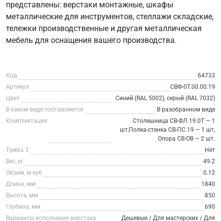
представлены: верстаки монтажные, шкафы
металлические для инструментов, стеллажи складские,
тележки производственные и другая металлическая
мебель для оснащения вашего производства.
Код
64733
Артикул
СВФ-0Т.00.00.19
Цвет
Синий (RAL 5002), серый (RAL 7032)
В каком виде поставляется
В разобранном виде
Комплектация
Столешница СВ-ФЛ.19.0Т — 1
шт,Полка-стенка СВ-ПС.19 — 1 шт,
Опора СВ-ОВ — 2 шт.
Тумба 3
Нет
Вес, кг
49.2
Объем, м.куб
0.12
Длина, мм
1840
Высота, мм
850
Глубина, мм
690
Варианты исполнения верстака
Дешевые / Для мастерских / Для