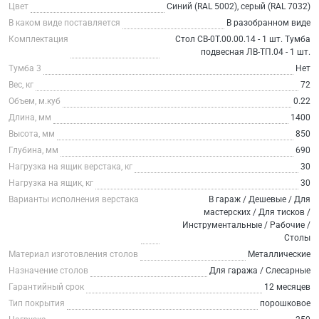
Цвет
Синий (RAL 5002), серый (RAL 7032)
В каком виде поставляется
В разобранном виде
Комплектация
Стол СВ-0Т.00.00.14 - 1 шт. Тумба
подвесная ЛВ-ТП.04 - 1 шт.
Тумба 3
Нет
Вес, кг
72
Объем, м.куб
0.22
Длина, мм
1400
Высота, мм
850
Глубина, мм
690
Нагрузка на ящик верстака, кг
30
Нагрузка на ящик, кг
30
Варианты исполнения верстака
В гараж / Дешевые / Для
мастерских / Для тисков /
Инструментальные / Рабочие /
Столы
Материал изготовления столов
Металлические
Назначение столов
Для гаража / Слесарные
Гарантийный срок
12 месяцев
Тип покрытия
порошковое