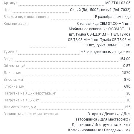
Артикул
МВ-3Т.01.03.06
Цвет
Синий (RAL 5002), серый (RAL 7032)
В каком виде поставляется
В разобранном виде
Комплектация
Столешница СВМ-3Т.СО — 1 шт,
Мобильное основание О.СВМ-3Т — 1
шт, Тумба СВ-ТД.01.М — 1 шт, Тумба
СВ-ТВ.03.М — 1 шт, Тумба СВ-ТВ.06.М
— 1 шт, Ручка СВМ-Р — 1 шт.
Тумба 3
с 6-ю выдвижными ящиками
Вес, кг
154.00
Объем, м.куб
0.87
Длина, мм
1570
Высота, мм
870
Глубина, мм
690
Нагрузка на ящик верстака, кг
30
Нагрузка на ящик, кг
30
Диаметр колес, мм
125
Варианты исполнения верстака
В гараж / Дешевые / Для
автосервиса / Для мастерских /
Для тисков / Инструментальные /
Комбинированные / Передвижные /