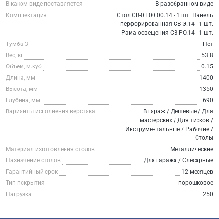
В каком виде поставляется
В разобранном виде
Комплектация
Стол СВ-0Т.00.00.14 - 1 шт. Панель
перфорированная СВ-Э.14 - 1 шт.
Рама освещения СВ-РО.14 - 1 шт.
Тумба 3
Нет
Вес, кг
53.8
Объем, м.куб
0.15
Длина, мм
1400
Высота, мм
1350
Глубина, мм
690
Варианты исполнения верстака
В гараж / Дешевые / Для
мастерских / Для тисков /
Инструментальные / Рабочие /
Столы
Материал изготовления столов
Металлические
Назначение столов
Для гаража / Слесарные
Гарантийный срок
12 месяцев
Тип покрытия
порошковое
Нагрузка
250