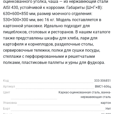
оцинкованного уголка, чаша — из нержавеющей стали
AISI 430, устойчивой к коррозии. Габариты (Ш×Г×В):
630×600×850 мм, размер моечного отделения:
530×500×300 мм, вес 16 кг. Модель поставляется в
картонной упаковке. Идеально подходит для
пищеблоков, столовых и ресторанов. В нашем каталоге
также представлены шкафы для хлеба, лари для
картофеля и корнеплодов, разделочные столы,
сервировочные тележки, полки для сушки посуды,
стеллажи с перфорированными и решетчатыми
полками, пластиковые паллеты и урны для фудкора.
Код
333-306851
Артикул
ВМС1-606ц
Цвет
Каркас-оцинкованная сталь, ванна-
нержавеющая сталь
Упаковка
картон
Борт
Нет