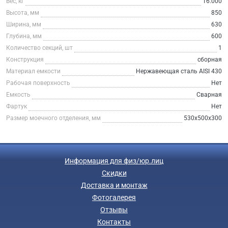
Вес, кг
16.000
Высота, мм
850
Ширина, мм
630
Глубина, мм
600
Количество секций, шт
1
Конструкция
сборная
Материал емкости
Нержавеющая сталь AISI 430
Рабочая поверхность
Нет
Емкость
Сварная
Фартук
Нет
Размер моечного отделения, мм
530х500х300
Информация для физ/юр.лиц
Скидки
Доставка и монтаж
Фотогалерея
Отзывы
Контакты