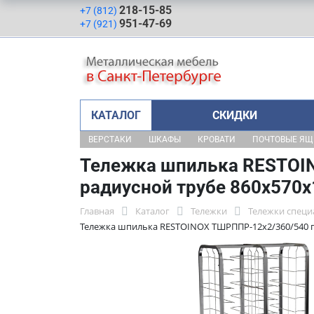
218-15-85
+7 (812)
951-47-69
+7 (921)
КАТАЛОГ
СКИДКИ
ВЕРСТАКИ
ШКАФЫ
КРОВАТИ
ПОЧТОВЫЕ Я
Тележка шпилька RESTOIN
радиусной трубе 860x570
Главная
Каталог
Тележки
Тележки специ
Тележка шпилька RESTOINOX ТШРППР-12х2/360/540 п