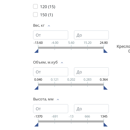
120 (
15
)
150 (
1
)
Вес, кг
-13.60
-4.00
5.60
15.20
24.80
Кресло
Объем, м.куб
0.040
0.121
0.202
0.283
0.364
Высота, мм
-1370
-691
-13
666
1345