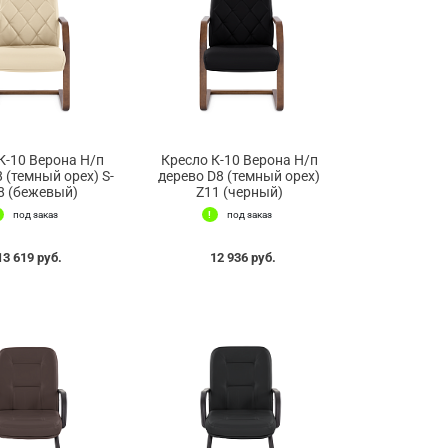
К-10 Верона Н/п
Кресло К-10 Верона Н/п
 (темный орех) S-
дерево D8 (темный орех)
8 (бежевый)
Z11 (черный)
под заказ
под заказ
13 619 руб.
12 936 руб.