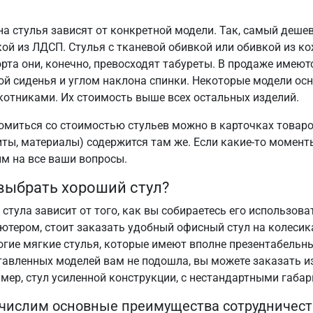
на стулья зависят от конкретной модели. Так, самый деше
ой из ЛДСП. Стулья с тканевой обивкой или обивкой из ко
та они, конечно, превосходят табуреты. В продаже имеютс
ой сиденья и углом наклона спинки. Некоторые модели ос
котниками. Их стоимость выше всех остальных изделий.
омиться со стоимостью стульев можно в карточках товаро
иты, материалы) содержится там же. Если какие-то момент
им на все ваши вопросы.
выбрать хороший стул?
стула зависит от того, как вы собираетесь его использова
ютером, стоит заказать удобный офисный стул на колесик
огие мягкие стулья, которые имеют вполне презентабельны
тавленных моделей вам не подошла, вы можете заказать 
мер, стул усиленной конструкции, с нестандартными габар
числим основные преимущества сотрудничеств