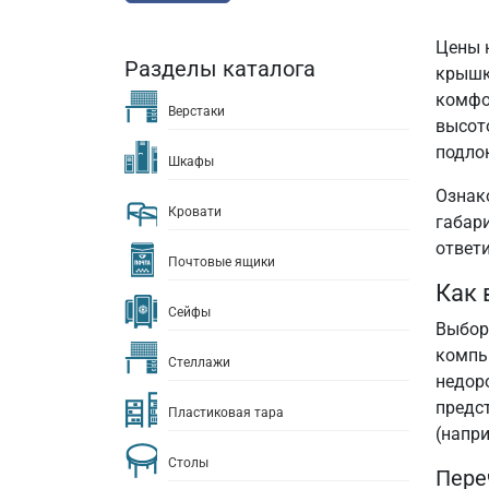
Цены 
Разделы каталога
крышк
комфор
Верстаки
высот
подло
Шкафы
Ознак
Кровати
габар
ответ
Почтовые ящики
Как 
Сейфы
Выбор 
компь
Стеллажи
недор
предс
Пластиковая тара
(напри
Столы
Пере