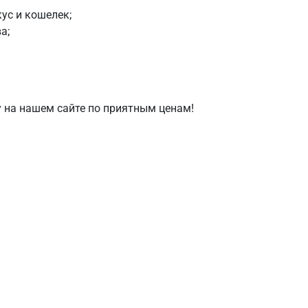
ус и кошелек;
а;
у на нашем сайте по приятным ценам!