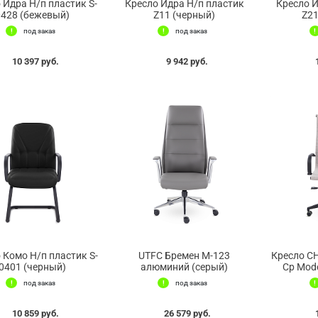
 Идра Н/п пластик S-
Кресло Идра Н/п пластик
Кресло И
0428 (бежевый)
Z11 (черный)
Z21
под заказ
под заказ
10 397 руб.
9 942 руб.
 Комо Н/п пластик S-
UTFC Бремен М-123
Кресло СН
0401 (черный)
алюминий (серый)
Ср Mod
под заказ
под заказ
10 859 руб.
26 579 руб.