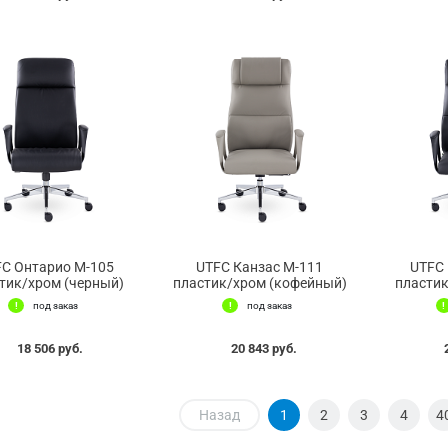
FC Онтарио М-105
UTFC Канзас М-111
UTFC 
тик/хром (черный)
пластик/хром (кофейный)
пластик
под заказ
под заказ
18 506 руб.
20 843 руб.
Назад
1
2
3
4
4