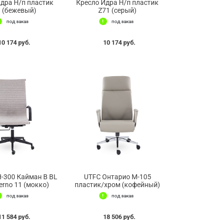
дра Н/п пластик
Кресло Идра Н/п пластик
 (бежевый)
Z71 (серый)
под заказ
под заказ
10 174 руб.
10 174 руб.
-300 Кайман В BL
UTFC Онтарио М-105
erno 11 (мокко)
пластик/хром (кофейный)
под заказ
под заказ
11 584 руб.
18 506 руб.