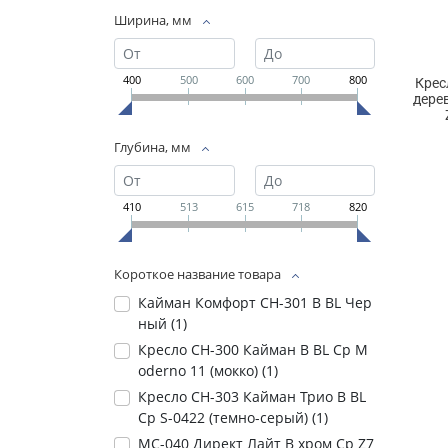
Ширина, мм
400
500
600
700
800
Крес
дере
Глубина, мм
410
513
615
718
820
Короткое название товара
Кайман Комфорт СН-301 В BL Чер
ный (
1
)
Кресло СН-300 Кайман В BL Ср M
oderno 11 (мокко) (
1
)
Кресло СН-303 Кайман Трио В BL
Ср S-0422 (темно-серый) (
1
)
МС-040 Директ Лайт В хром Ср Z7