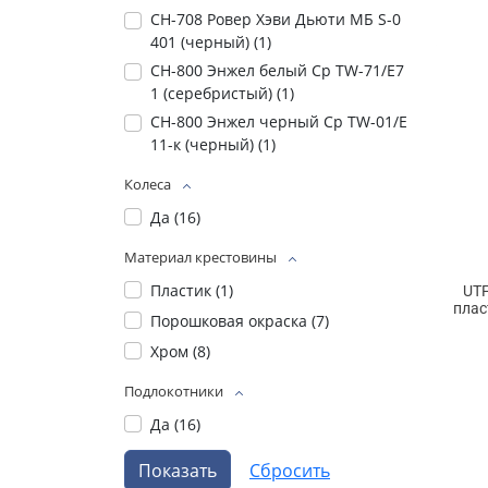
СН-708 Ровер Хэви Дьюти МБ S-0
401 (черный) (
1
)
СН-800 Энжел белый Ср TW-71/Е7
1 (серебристый) (
1
)
СН-800 Энжел черный Ср TW-01/Е
11-к (черный) (
1
)
Колеса
Да (
16
)
Материал крестовины
Пластик (
1
)
UT
плас
Порошковая окраска (
7
)
Хром (
8
)
Подлокотники
Да (
16
)