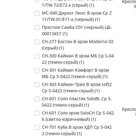
Кресло
1/TW-72/Е72-к (серый) (
1
)
МС-040 Директ Люкс В хром Ср Z
11/TW-01/Е11-к (черный) (
1
)
Престиж Самба С01 (черный) ЦБ-
00013457 (
1
)
СН-277 Бостон В хром Moderno 02
(серый) (
1
)
СН-300 Кайман В хром МБ Ср S-04
22 (темно-серый) (
1
)
СН-301 Кайман Комфорт В хром
МБ Ср S-0422 (темно-серый) (
1
)
СН-303 Кайман Трио В хром soft2
Ср S-0422 (темно-серый) (
1
)
СН-601 Соло пластик SoloBL Ср S-
0422 (темно-серый) (
1
)
Кресло
СН-601 Соло хром SoloCH Ср S-042
6 (светло-коричневый) (
1
)
СН-701 Куба В хром ХДП Ср S-042
2 (темно-серый) (
1
)