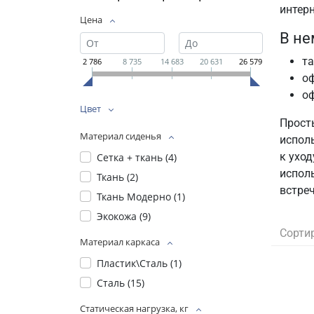
интерн
Цена
В не
та
2 786
8 735
14 683
20 631
26 579
оф
оф
Цвет
Прост
Материал сиденья
испол
к уход
Сетка + ткань (
4
)
исполь
Ткань (
2
)
встре
Ткань Модерно (
1
)
Экокожа (
9
)
Сорти
Материал каркаса
Пластик\Сталь (
1
)
Сталь (
15
)
Статическая нагрузка, кг