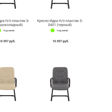
ра Н/п пластик S-
Кресло Идра Н/п пластик S-
(шоколадный)
0401 (черный)
под заказ
под заказ
10 397 руб.
10 397 руб.