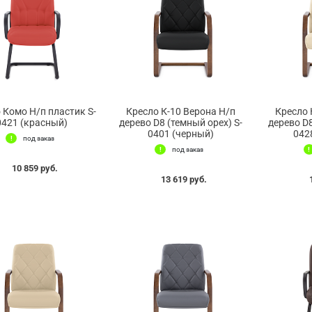
 Комо Н/п пластик S-
Кресло К-10 Верона Н/п
Кресло 
0421 (красный)
дерево D8 (темный орех) S-
дерево D8
0401 (черный)
042
под заказ
под заказ
10 859 руб.
13 619 руб.