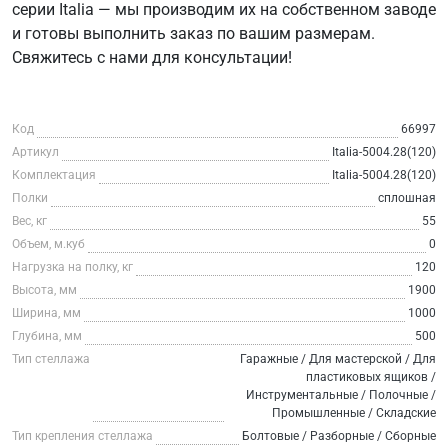
серии Italia — мы производим их на собственном заводе
и готовы выполнить заказ по вашим размерам.
Свяжитесь с нами для консультации!
Код
66997
Артикул
Italia-5004.28(120)
Комплектация
Italia-5004.28(120)
Полки
сплошная
Вес, кг
55
Объем, м.куб
0
Нагрузка на полку, кг
120
Высота, мм
1900
Ширина, мм
1000
Глубина, мм
500
Тип стеллажа
Гаражные / Для мастерской / Для
пластиковых ящиков /
Инструментальные / Полочные /
Промышленные / Складские
Тип крепления стеллажа
Болтовые / Разборные / Сборные