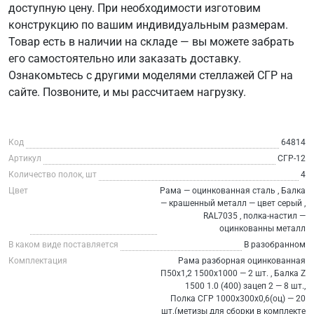
доступную цену. При необходимости изготовим
конструкцию по вашим индивидуальным размерам.
Товар есть в наличии на складе — вы можете забрать
его самостоятельно или заказать доставку.
Ознакомьтесь с другими моделями стеллажей СГР на
сайте. Позвоните, и мы рассчитаем нагрузку.
Код
64814
Артикул
СГР-12
Количество полок, шт
4
Цвет
Рама — оцинкованная сталь , Балка
— крашенный металл — цвет серый ,
RAL7035 , полка-настил —
оцинкованны металл
В каком виде поставляется
В разобранном
Комплектация
Рама разборная оцинкованная
П50х1,2 1500х1000 — 2 шт. , Балка Z
1500 1.0 (400) зацеп 2 — 8 шт.,
Полка СГР 1000х300х0,6(оц) — 20
шт.(метизы для сборки в комплекте