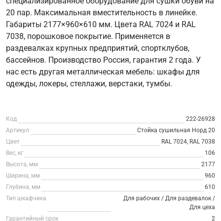
специализированное оборудование для сушки обуви на
20 пар. Максимальная вместительность в линейке.
Габариты 2177×960×610 мм. Цвета RAL 7024 и RAL
7038, порошковое покрытие. Применяется в
раздевалках крупных предприятий, спортклубов,
бассейнов. Производство Россия, гарантия 2 года. У
нас есть другая металлическая мебель: шкафы для
одежды, локеры, стеллажи, верстаки, тумбы.
Код
222-26928
Артикул
Стойка сушильная Норд 20
Цвет
RAL 7024, RAL 7038
Вес, кг
106
Высота, мм
2177
Ширина, мм
960
Глубина, мм
610
Тип шкафчика
Для рабочих / Для раздевалок /
Для цеха
Гарантийный срок
2