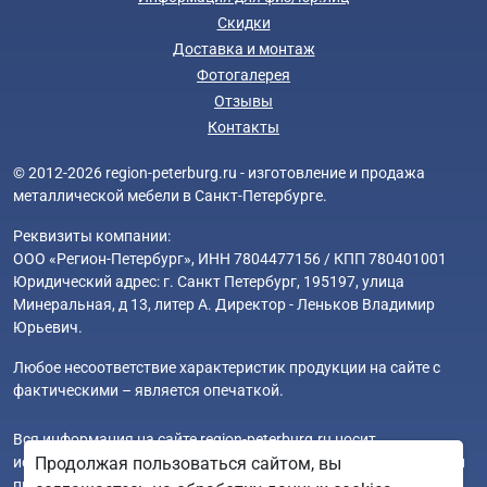
Скидки
Доставка и монтаж
Фотогалерея
Отзывы
Контакты
© 2012-2026 region-peterburg.ru - изготовление и продажа
металлической мебели в Санкт-Петербурге.
Реквизиты компании:
ООО «Регион-Петербург», ИНН 7804477156 / КПП 780401001
Юридический адрес: г. Санкт Петербург, 195197, улица
Минеральная, д 13, литер А. Директор - Леньков Владимир
Юрьевич.
Любое несоответствие характеристик продукции на сайте с
фактическими – является опечаткой.
Вся информация на сайте region-peterburg.ru носит
исключительно ознакомительный и справочный характер и ни
Продолжая пользоваться сайтом, вы
при каких условиях не является публичной офертой. Всю