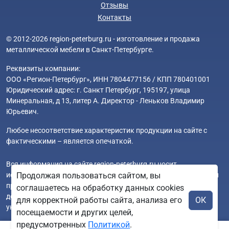
Отзывы
Контакты
© 2012-2026 region-peterburg.ru - изготовление и продажа
металлической мебели в Санкт-Петербурге.
Реквизиты компании:
ООО «Регион-Петербург», ИНН 7804477156 / КПП 780401001
Юридический адрес: г. Санкт Петербург, 195197, улица
Минеральная, д 13, литер А. Директор - Леньков Владимир
Юрьевич.
Любое несоответствие характеристик продукции на сайте с
фактическими – является опечаткой.
Вся информация на сайте region-peterburg.ru носит
исключительно ознакомительный и справочный характер и ни
Продолжая пользоваться сайтом, вы
при каких условиях не является публичной офертой. Всю
соглашаетесь на обработку данных cookies
дополнительную информацию можно узнать по телефонам
для корректной работы сайта, анализа его
ОК
указанным на сайте.
посещаемости и других целей,
предусмотренных
Политикой
.