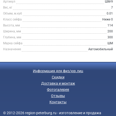
Артикул
ШМ-9
Вес, кг
7
Объем, м.куб
0.01
Класс сейфа
Ниже 0
Высота, мм
114
Ширина, мм
200
Глубина, мм
300
Марка сейфа
ШМ
Назначение
Автомобильный
Информация для физ/юр.лиц
Скидки
Доставка и монтаж
Фотогалерея
Отзывы
Контакты
© 2012-2026 region-peterburg.ru - изготовление и продажа