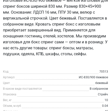
Изголовье ИС-830/900 бежевое — мягкое изголовье для
спринг боксов шириной 830 мм. Размер 830×45×900
мм. Основание: ЛДСП 16 мм, ППУ 30 мм, велюр с
вертикальной строчкой. Цвет бежевый. Поставляется в
собранном виде. Кровать спринг бокс с изголовьем
приобретает завершенный вид. Применяется для
оснащения гостиниц, отелей, хостелов. Мы производим
изголовья для бокс спринг сами — оптом и в розницу. У
нас есть другие товары: спринг боксы, матрасы,
подушки, одеяла, КПБ, шкафы, столы, сейфы.
Код
70513
Артикул
ИС-830/900 бежевое
Цвет
бежевый
В каком виде поставляется
В собранном
Упаковка
Стрейч
Вес, кг
10
Объем, м.куб
0.04