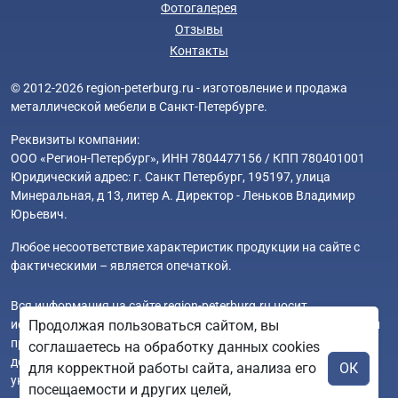
Фотогалерея
Отзывы
Контакты
© 2012-2026 region-peterburg.ru - изготовление и продажа
металлической мебели в Санкт-Петербурге.
Реквизиты компании:
ООО «Регион-Петербург», ИНН 7804477156 / КПП 780401001
Юридический адрес: г. Санкт Петербург, 195197, улица
Минеральная, д 13, литер А. Директор - Леньков Владимир
Юрьевич.
Любое несоответствие характеристик продукции на сайте с
фактическими – является опечаткой.
Вся информация на сайте region-peterburg.ru носит
исключительно ознакомительный и справочный характер и ни
Продолжая пользоваться сайтом, вы
при каких условиях не является публичной офертой. Всю
соглашаетесь на обработку данных cookies
дополнительную информацию можно узнать по телефонам
для корректной работы сайта, анализа его
ОК
указанным на сайте.
посещаемости и других целей,