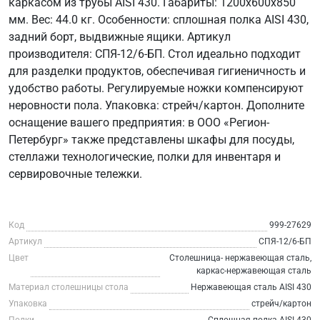
каркасом из трубы AISI 430. Габариты: 1200x600x850
мм. Вес: 44.0 кг. Особенности: сплошная полка AISI 430,
задний борт, выдвижные ящики. Артикул
производителя: СПЯ-12/6-БП. Стол идеально подходит
для разделки продуктов, обеспечивая гигиеничность и
удобство работы. Регулируемые ножки компенсируют
неровности пола. Упаковка: стрейч/картон. Дополните
оснащение вашего предприятия: в ООО «Регион-
Петербург» также представлены шкафы для посуды,
стеллажи технологические, полки для инвентаря и
сервировочные тележки.
Код
999-27629
Артикул
СПЯ-12/6-БП
Цвет
Столешница- нержавеющая сталь,
каркас-нержавеющая сталь
Материал столешницы стола
Нержавеющая сталь AISI 430
Упаковка
стрейч/картон
Полки
Сплошная полка AISI 430