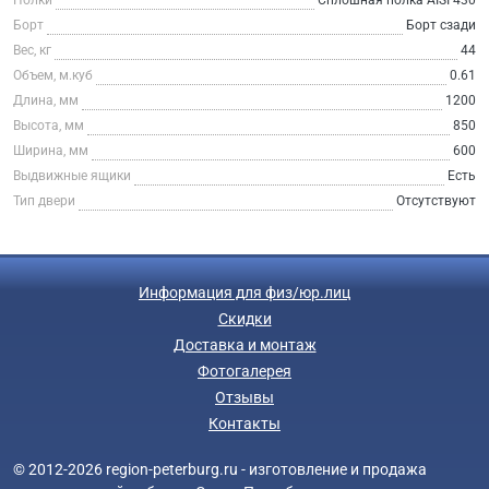
Борт
Борт сзади
Вес, кг
44
Объем, м.куб
0.61
Длина, мм
1200
Высота, мм
850
Ширина, мм
600
Выдвижные ящики
Есть
Тип двери
Отсутствуют
Информация для физ/юр.лиц
Скидки
Доставка и монтаж
Фотогалерея
Отзывы
Контакты
© 2012-2026 region-peterburg.ru - изготовление и продажа