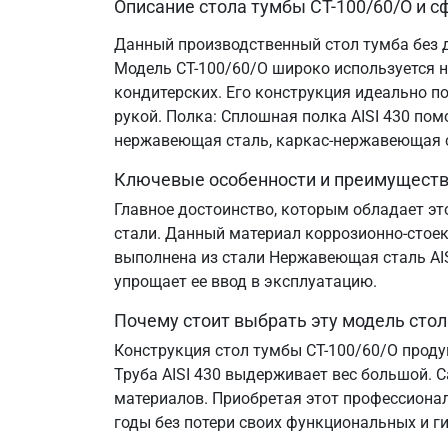
Описание стола тумбы СТ-100/60/О и 
Данный производственный стол тумба без 
Модель СТ-100/60/О широко используется на
кондитерских. Его конструкция идеально п
рукой. Полка: Сплошная полка AISI 430 пом
нержавеющая сталь, каркас-нержавеющая 
Ключевые особенности и преимущест
Главное достоинство, которым обладает эт
стали. Данный материал коррозионно-стоек
выполнена из стали Нержавеющая сталь AISI
упрощает ее ввод в эксплуатацию.
Почему стоит выбрать эту модель сто
Конструкция стол тумбы СТ-100/60/О проду
Труба AISI 430 выдерживает вес большой. С
материалов. Приобретая этот профессионал
годы без потери своих функциональных и ги