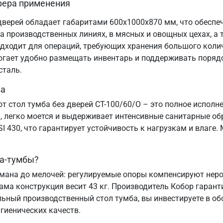
сфера применения
дверей обладает габаритами 600х1000х870 мм, что обеспе
 производственных линиях, в мясных и овощных цехах, а т
одходит для операций, требующих хранения большого коли
огает удобно размещать инвентарь и поддерживать порядок
сталь.
ва
от стол тумба без дверей СТ-100/60/О – это полное испо
, легко моется и выдерживает интенсивные санитарные о
 430, что гарантирует устойчивость к нагрузкам и влаге.
ла-тумбы?
мана до мелочей: регулируемые опоры компенсируют неров
ама конструкция весит 43 кг. Производитель Кобор гарант
ьный производственный стол тумба, вы инвестируете в об
гиенических качеств.