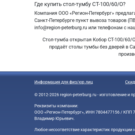
Где купить стол-тумбу СТ-100/60/О?
Компания ООО «Регион-Петербург» предлага
Санкт-Петербурге пункт вывоза товаров (ПВ
info@region-peterburg.ru или телефонам с на
Стол-тумба открытая Кобор СТ-100/60/О
продаёт столы тумбы без дверей в Са
произв
Информация для физ/юр.лиц
Скид
© 2012-2026 region-peterburg.ru - изготовление и
Реквизиты компании:
ООО «Регион-Петербург», ИНН 7804477156 / КПП 78
Владимир Юрьевич.
Любое несоответствие характеристик продукции н