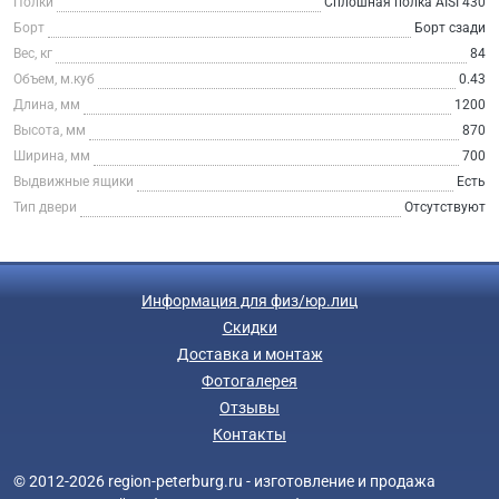
Полки
Сплошная полка AISI 430
Борт
Борт сзади
Вес, кг
84
Объем, м.куб
0.43
Длина, мм
1200
Высота, мм
870
Ширина, мм
700
Выдвижные ящики
Есть
Тип двери
Отсутствуют
Информация для физ/юр.лиц
Скидки
Доставка и монтаж
Фотогалерея
Отзывы
Контакты
© 2012-2026 region-peterburg.ru - изготовление и продажа