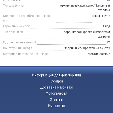
Тип шкафчика
Архивные шкафы купе / Закрытый
стеллаж
Количество секций/ячеек шкафов,
Шкафы купе
шт
Гарантийный срок
1 год
Тип покрытия
порошковая краска с эффектом
шагрень
НДС включен в цену, %
22
Конструкция шкафа
Сборный, собирается на винтах
Материал изготовления шкафа
Металлические
Информация для физ/юр.лиц
Скидки
Доставка и монтаж
Фотогалерея
Отзывы
Контакты