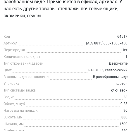
разобранном виде. Применяется в офисах, архивах. У
нас есть другие товары: стеллажи, почтовые ящики,
скамейки, сейфы.
Код
64517
Артикул
(ALS 8815)880x1500x450
Перегородка
Нет
Количество полок, шт
1
Тип открывания дверей
Двери-купе
Цвет
RAL 7035, светло-серый
В каком виде поставляется
В разобранном виде
Упаковка
картон
Тип системы замка
ключевой
Вес, кг
38
Объем, м.куб
0.28
Нагрузка на полку, кг
90
Высота, мм
880
Ширина, мм
1500
Глубина, мм
450