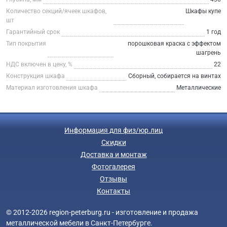
Количество секций/ячеек шкафов,
Шкафы купе
шт
Гарантийный срок
1 год
Тип покрытия
порошковая краска с эффектом
шагрень
НДС включен в цену, %
22
Конструкция шкафа
Сборный, собирается на винтах
Материал изготовления шкафа
Металлические
Информация для физ/юр.лиц
Скидки
Доставка и монтаж
Фотогалерея
Отзывы
Контакты
© 2012-2026 region-peterburg.ru - изготовление и продажа
металлической мебели в Санкт-Петербурге.