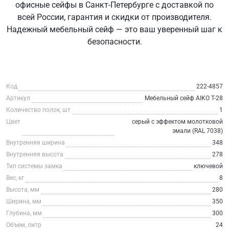
офисные сейфы в Санкт-Петербурге с доставкой по
всей России, гарантия и скидки от производителя.
Надежный мебельный сейф — это ваш уверенный шаг к
безопасности.
Код
222-4857
Артикул
Мебельный сейф AIKO Т-28
Количество полок, шт
1
Цвет
серый с эффектом молотковой
эмали (RAL 7038)
Внутренняя ширина
348
Внутренняя высота
278
Тип системы замка
ключевой
Вес, кг
8
Высота, мм
280
Ширина, мм
350
Глубина, мм
300
Объем, литр
24