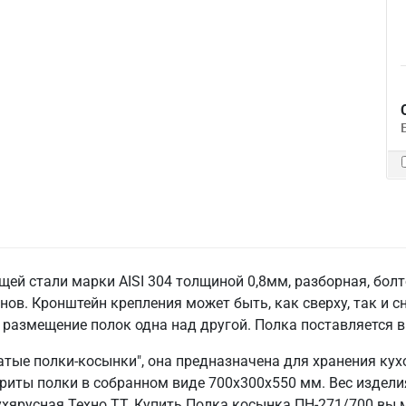
ей стали марки AISI 304 толщиной 0,8мм, разборная, болт
ов. Кронштейн крепления может быть, как сверху, так и с
размещение полок одна над другой. Полка поставляется в
атые полки-косынки", она предназначена для хранения ку
риты полки в собранном виде 700х300х550 мм. Вес изделия
ухярусная Техно ТТ. Купить Полка косынка ПН-271/700 вы