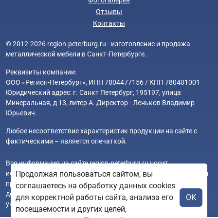
Отзывы
Контакты
© 2012-2026 region-peterburg.ru - изготовление и продажа
металлической мебели в Санкт-Петербурге.
Реквизиты компании:
ООО «Регион-Петербург», ИНН 7804477156 / КПП 780401001
Юридический адрес: г. Санкт Петербург, 195197, улица
Минеральная, д 13, литер А. Директор - Леньков Владимир
Юрьевич.
Любое несоответствие характеристик продукции на сайте с
фактическими – является опечаткой.
Вся информация на сайте region-peterburg.ru носит
исключительно ознакомительный и справочный характер и ни
Продолжая пользоваться сайтом, вы
при каких условиях не является публичной офертой. Всю
соглашаетесь на обработку данных cookies
дополнительную информацию можно узнать по телефонам
для корректной работы сайта, анализа его
ОК
указанным на сайте.
посещаемости и других целей,