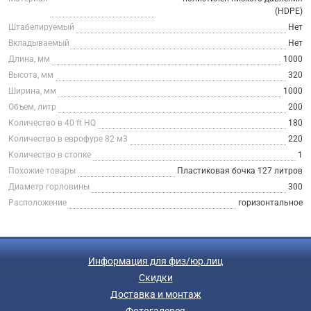
(HDPE)
Штабелируемый
Нет
Вкладываемый
Нет
Длина, мм
1000
Высота, мм
320
Ширина, мм
1000
Объем, литр
200
Количество в 40 ft HQ
180
Количество в еврофуре 82 м3
220
Количество в стопке
1
Похожие товары
Пластиковая бочка 127 литров
Диаметр горловины
300
Расположение
горизонтальное
Информация для физ/юр.лиц
Скидки
Доставка и монтаж
Фотогалерея