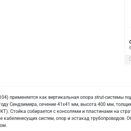
104) применяется как вертикальная опора strut-системы п
оду Сендзимира, сечение 41x41 мм, высота 400 мм, толщин
Т). Стойка собирается с консолями и пластинами на стра
е кабеленесущих систем, опор и эстакад трубопроводов. ОО
том.