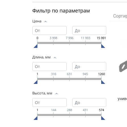
Фильтр по параметрам
Сорти
Цена
0
3 998
7 996
11 993
15 991
Длина, мм
1
316
631
945
1260
Высота, мм
унив
1
144
288
431
574