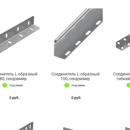
инитель L-образный
Соединитель L-образный
Соедини
80, сендзимир
100, сендзимир
гибкий
под заказ
под заказ
0 руб.
0 руб.