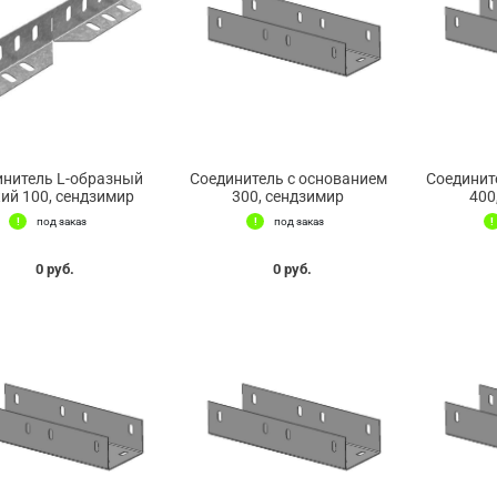
инитель L-образный
Соединитель с основанием
Соединит
ий 100, сендзимир
300, сендзимир
400
под заказ
под заказ
0 руб.
0 руб.