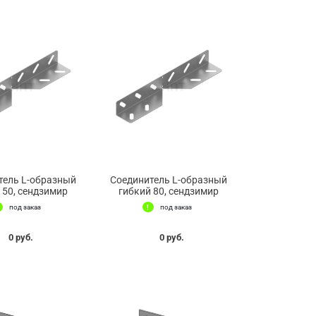
тель L-образный
Соединитель L-образный
 50, сендзимир
гибкий 80, сендзимир
под заказ
под заказ
0 руб.
0 руб.