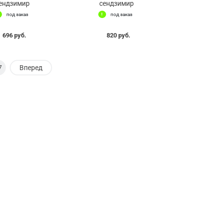
ендзимир
сендзимир
под заказ
под заказ
696 руб.
820 руб.
7
Вперед