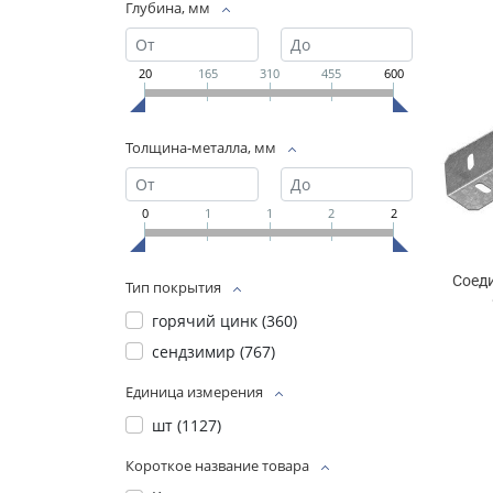
Глубина, мм
20
165
310
455
600
Толщина-металла, мм
0
1
1
2
2
Соед
Тип покрытия
горячий цинк (
360
)
сендзимир (
767
)
Единица измерения
шт (
1127
)
Короткое название товара