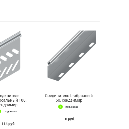
единитель
Соединитель L-образный
рсальный 100,
50, сендзимир
ендзимир
под заказ
под заказ
0 руб.
114 руб.