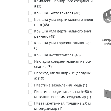
Комплект шарнирного соединени
я (
3
)
Крышка Т-ответвителя (
48
)
Крышка угла вертикального внеш
него (
48
)
Крышка угла вертикального внут
реннего (
48
)
Соед
Крышка угла горизонтального (
9
гибк
6
)
Крышка Х-ответвителя (
48
)
Накладка соединительная на осн
ование (
8
)
Переходник по ширине (заглушк
а) (
19
)
Пластина заземления, медь (
1
)
Пластина соединительная h=50 м
м, толщина 1,0 мм, сендзимир (
1
)
Плата монтажная, толщина 2,0 м
м, сендзимир (
1
)