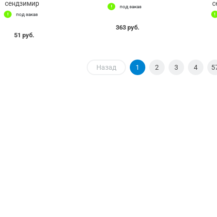
сендзимир
с
под заказ
под заказ
363 руб.
51 руб.
Назад
1
2
3
4
5