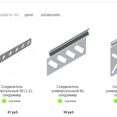
ровать по:
цене
названию
Соединитель
Соединитель
Со
ерсальный 50 (1,2),
универсальный 80,
униве
сендзимир
сендзимир
с
под заказ
под заказ
87 руб.
98 руб.